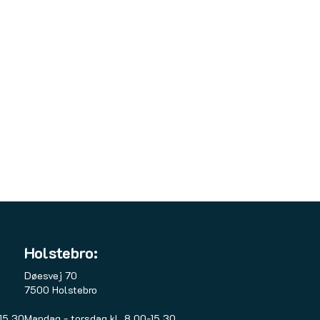
Holstebro:
Døesvej 70
7500 Holstebro
 15.30
Mandag - torsdag kl. 8.00-15.30