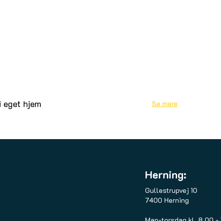
i eget hjem
Se mere
Herning:
Gullestrupvej 10
7400 Herning
Man-torsdag kl. 8.00 -