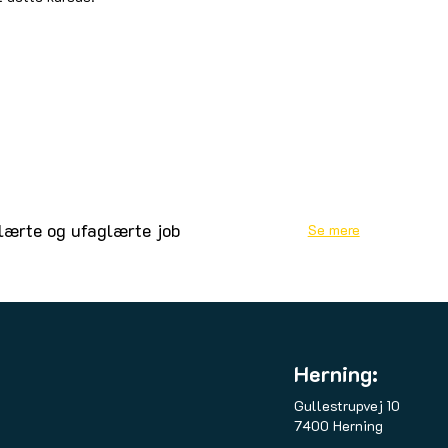
glærte og ufaglærte job
Se mere
Herning:
Gullestrupvej 10
7400 Herning