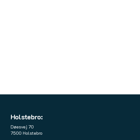
Holstebro:
Døesvej 70
7500 Holstebro