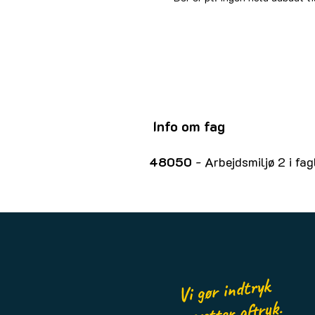
Info om fag
48050
- Arbejdsmiljø 2 i fa
Vi gør indtryk
og sætter aftryk.