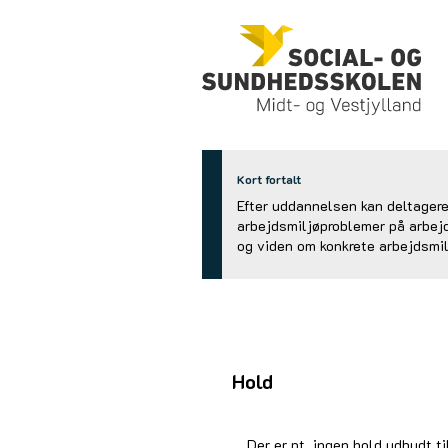
Kort fortalt
Efter uddannelsen kan deltagere
arbejdsmiljøproblemer på arbej
og viden om konkrete arbejdsmil
Hold
Der er pt. ingen hold udbudt ti