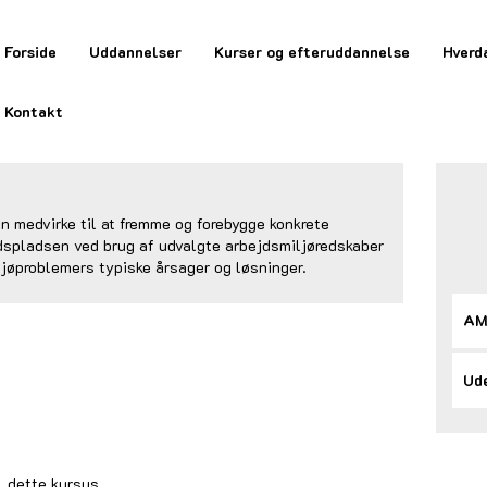
Forside
Uddannelser
Kurser og efteruddannelse
Hverd
Kontakt
n medvirke til at fremme og forebygge konkrete
dspladsen ved brug af udvalgte arbejdsmiljøredskaber
jøproblemers typiske årsager og løsninger.
AM
Ude
l dette kursus.