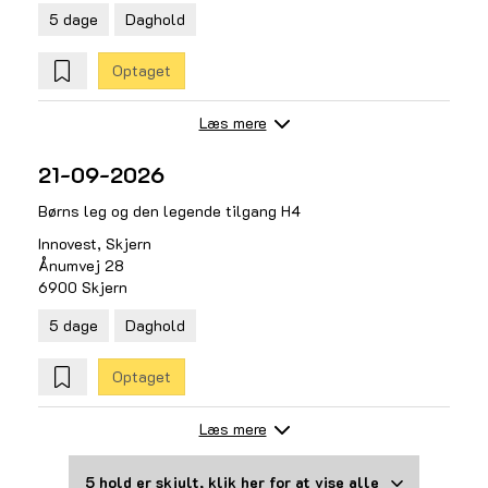
5 dage
Daghold
Optaget
Læs mere
21-09-2026
Børns leg og den legende tilgang H4
Innovest, Skjern
Ånumvej 28
6900 Skjern
5 dage
Daghold
Optaget
Læs mere
5 hold er skjult, klik her for at vise alle