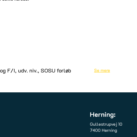
g F/I, udv. niv., SOSU forløb
Se mere
Herning:
Gullestrupvej 10
7400 Herning