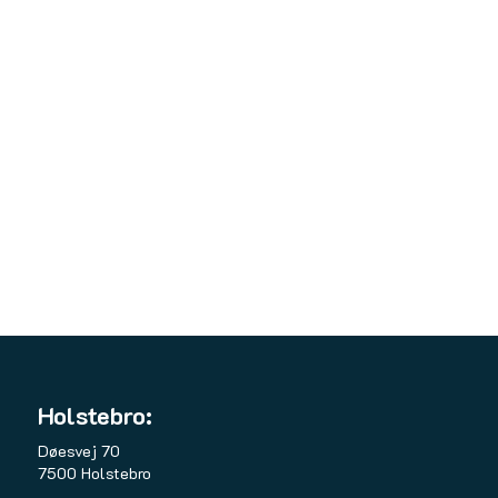
Holstebro:
Døesvej 70
7500 Holstebro