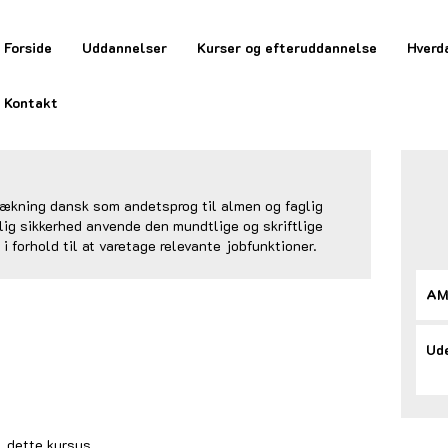
Forside
Uddannelser
Kurser og efteruddannelse
Hverd
Kontakt
rækning dansk som andetsprog til almen og faglig
ig sikkerhed anvende den mundtlige og skriftlige
i forhold til at varetage relevante jobfunktioner.
AM
Ude
l dette kursus.