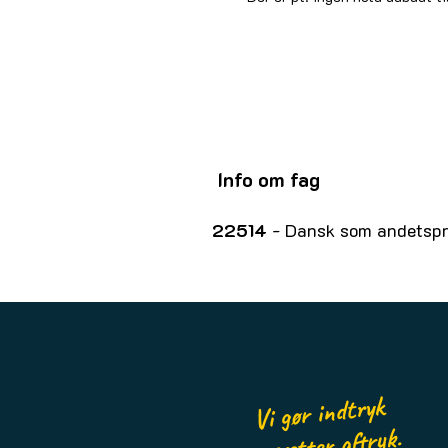
Info om fag
22514
- Dansk som andetspro
Vi gør indtryk
og sætter aftryk.