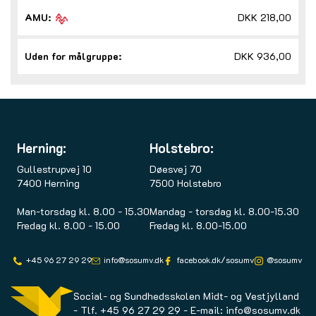
AMU:
DKK 218,00
Uden for målgruppe:
DKK 936,00
Herning:
Holstebro:
Gullestrupvej 10
Døesvej 70
7400 Herning
7500 Holstebro
Man-torsdag kl. 8.00 - 15.30
Mandag - torsdag kl. 8.00-15.30
Fredag kl. 8.00 - 15.00
Fredag kl. 8.00-15.00
+45 96 27 29 29
info@sosumv.dk
facebook.dk/sosumv
@sosumv
Social- og Sundhedsskolen Midt- og Vestjylland
-
Tlf.
+45 96 27 29 29
-
E-mail:
info@sosumv.dk