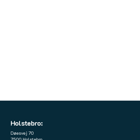
Holstebro:
Døesvej 70
7500 Holstebro