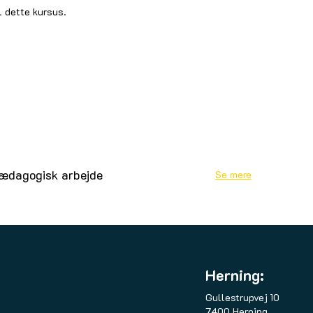
l dette kursus.
pædagogisk arbejde
Se mere
Herning:
Gullestrupvej 10
7400 Herning