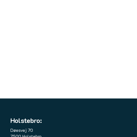
Holstebro:
Døesvej 70
7500 Holstebro