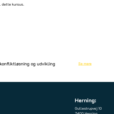
l dette kursus.
konfliktløsning og udvikling
Se mere
Herning:
Gullestrupvej 10
7400 Herning