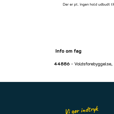
Der er pt. ingen hold udbudt ti
Info om fag
44886
- Voldsforebyggelse, 
Vi gør indtryk